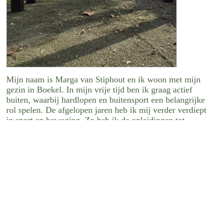
Mijn naam is Marga van Stiphout en ik woon met mijn
gezin in Boekel. In mijn vrije tijd ben ik graag actief
buiten, waarbij hardlopen en buitensport een belangrijke
rol spelen. De afgelopen jaren heb ik mij verder verdiept
in sport en beweging. Zo heb ik de opleidingen tot
runningtherapeut, hardlooptrainer, bootcampinstructeur
en fitnesstrainer A gevolgd en afgerond.
Buiten sporten geeft mij energie, zorgt ervoor dat ik me
fitter voel en beter in mijn vel zit. Hardlopen en
bootcamp helpen mij om mijn hoofd leeg te maken en te
ontspannen. Die ervaring wil ik graag doorgeven aan
anderen, zodat ook zij kunnen ervaren dat bewegen in de
buitenlucht helpt om je beter, fitter en krachtiger te