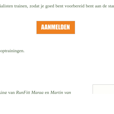
ialisten trainen, zodat je goed bent voorbereid bent aan de st
ooptrainingen.
rking van
RunFitt Marga
en
Martin van
.
gen en runningtherapie. Bewegen is voor
 een manier om sterker te worden, zowel