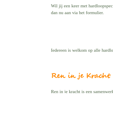
Wil jij een keer met hardloopspec
dan nu aan via het formulier.
Iedereen is welkom op alle hardl
Ren in je Kracht
Ren in je kracht is een samenwe
Ansem Fysiotherapie en Training
Samen geven wij hardlooptrainin
ons meer dan sport alleen. Het is